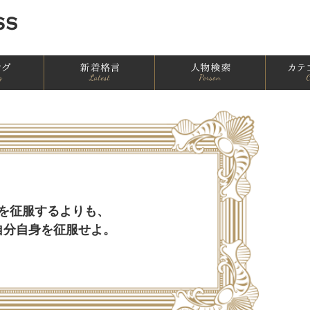
ランキング一覧
新着一覧
人物別格言
を征服するよりも、
自分自身を征服せよ。