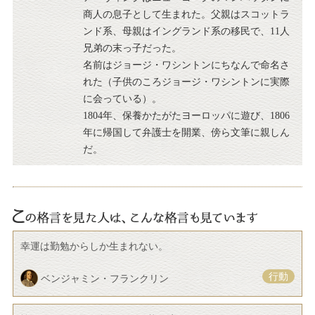
商人の息子として生まれた。父親はスコットラ
ンド系、母親はイングランド系の移民で、11人
兄弟の末っ子だった。
名前はジョージ・ワシントンにちなんで命名さ
れた（子供のころジョージ・ワシントンに実際
に会っている）。
1804年、保養かたがたヨーロッパに遊び、1806
年に帰国して弁護士を開業、傍ら文筆に親しん
だ。
幸運は勤勉からしか生まれない。
行動
ベンジャミン・フランクリン