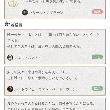
「何をなそうと胸を焦がすか」である。
情熱
ハリール・ジブラーン
唯一分かり得ることは、「我々は何も知らない」ということ
である。
そしてこの事実は、最も尊い人間の英知である。
知恵
レフ・トルストイ
多くの人々に幸せや喜びを与えていく。
それ以上に、尊くて素晴らしいものなどない。
知恵
ルートヴィヒ・ヴァン・ベートーヴェン
真心をもって人を助けることは、自分を救うことになる。
これはもっとも素晴らしい報酬の一つである。