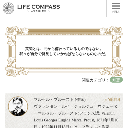
HOME
ランキング一覧
新着一覧
英知とは、元から備わっているものではない。
我々が自分で発見していかねばならないものなのだ。
人物別格言
カテゴリー別格言
書籍紹介
知恵
関連カテゴリ：
マルセル・プルースト (作家)
人物詳細
ヴァランタン＝ルイ＝ジョルジュ＝ウジェーヌ
＝マルセル・プルースト(フランス語: Valentin
Louis Georges Eugène Marcel Proust, 1871年7月10
日 - 1922年11月18日）は、フランスの作家。