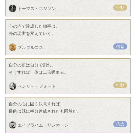
行動
トーマス・エジソン
心の内で達成した物事は、
外の現実を変えていく。
信念
プルタルコス
自分の薪は自分で割れ。
そうすれば、体は二倍暖まる。
行動
ヘンリー・フォード
自分の心に固く決意すれば、
目的は既に半分達成されたも同然だ。
信念
エイブラハム・リンカーン