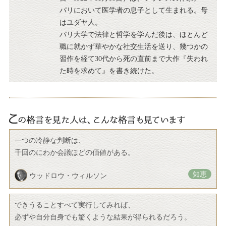
パリにおいて医学者の息子として生まれる。母
はユダヤ人。
パリ大学で法律と哲学を学んだ後は、ほとんど
職に就かず華やかな社交生活を送り、幾つかの
習作を経て30代から死の直前まで大作『失われ
た時を求めて』を書き続けた。
一つの冷静な判断は、
千回のにわか会議ほどの価値がある。
知恵
ウッドロウ・ウィルソン
できうることすべて実行してみれば、
必ずや自分自身でも驚くような結果が得られるだろう。