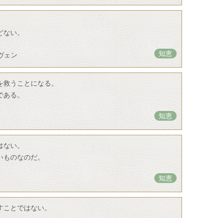
。
どない。
知恵
ヴェン
を救うことになる。
である。
知恵
はない。
いものなのだ。
知恵
すことではない。