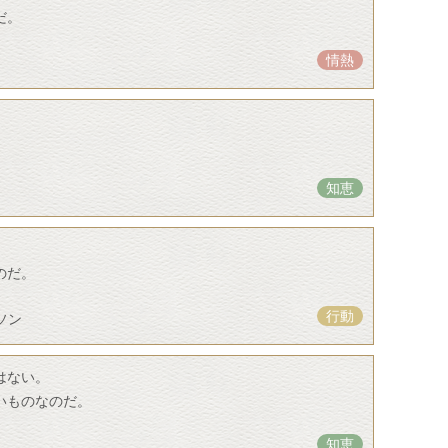
だ。
情熱
知恵
のだ。
行動
ソン
はない。
いものなのだ。
知恵