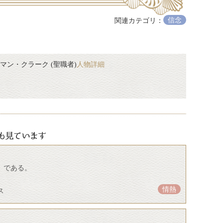
信念
関連カテゴリ：
マン・クラーク (聖職者)
人物詳細
」である。
情熱
ス