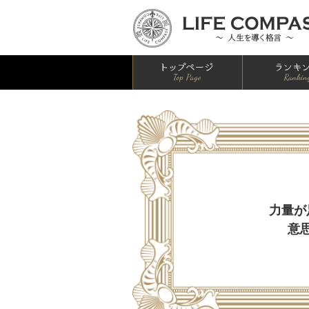
HOME
力量が
意