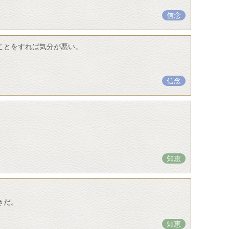
信念
ことをすれば気分が悪い。
信念
知恵
きだ。
知恵