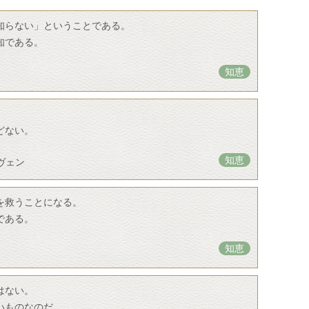
知らない」ということである。
知である。
知恵
。
どない。
知恵
ヴェン
を救うことになる。
である。
知恵
はない。
いものなのだ。