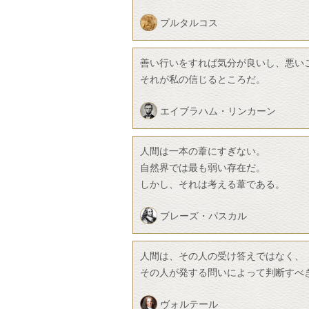
プルタルコス
善い行いをすれば気分が良いし、悪い
それが私の信じるところだ。
エイブラハム・リンカーン
人間は一本の葦にすぎない。
自然界では最も弱い存在だ。
しかし、それは考える葦である。
ブレーズ・パスカル
人間は、その人の受け答えではなく、
その人が発する問いによって判断すべ
ヴォルテール