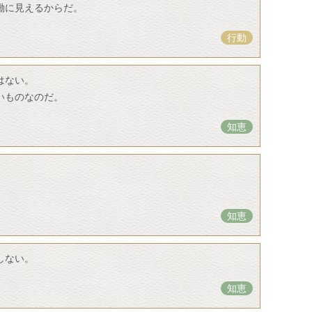
働に見えるからだ。
行動
はない。
いものなのだ。
知恵
知恵
しない。
知恵