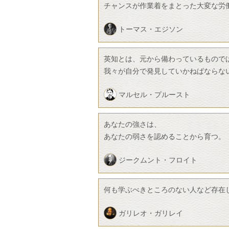
チャンスが作業着をまとった大変な労
トーマス・エジソン
英知とは、元から備わっているもので
我々が自分で発見していかねばならな
マルセル・プルースト
あなたの強さは、
あなたの弱さを認めることから育つ。
ジークムント・フロイト
何も学ぶべきところのない人など存在
ガリレオ・ガリレイ