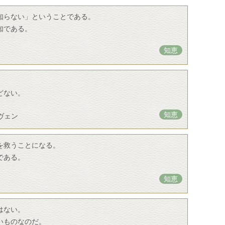
知らない」ということである。
知である。
知恵
。
どない。
知恵
ヴェン
を救うことになる。
である。
知恵
はない。
いものなのだ。