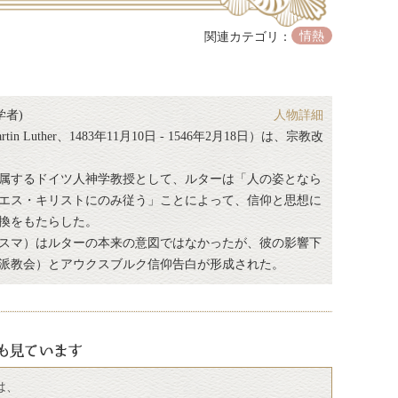
情熱
関連カテゴリ：
学者)
人物詳細
 Luther、1483年11月10日 - 1546年2月18日）は、宗教改
属するドイツ人神学教授として、ルターは「人の姿となら
エス・キリストにのみ従う」ことによって、信仰と思想に
換をもたらした。
スマ）はルターの本来の意図ではなかったが、彼の影響下
派教会）とアウクスブルク信仰告白が形成された。
は、