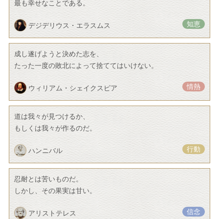
最も幸せなことである。
知恵
デジデリウス・エラスムス
成し遂げようと決めた志を、
たった一度の敗北によって捨ててはいけない。
情熱
ウィリアム・シェイクスピア
道は我々が見つけるか、
もしくは我々が作るのだ。
行動
ハンニバル
忍耐とは苦いものだ。
しかし、その果実は甘い。
信念
アリストテレス