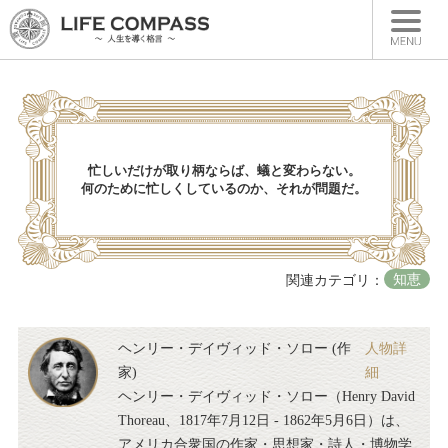
HOME
ランキング一覧
新着一覧
忙しいだけが取り柄ならば、蟻と変わらない。
何のために忙しくしているのか、それが問題だ。
人物別格言
カテゴリー別格言
書籍紹介
知恵
関連カテゴリ：
ヘンリー・デイヴィッド・ソロー (作
人物詳
家)
細
ヘンリー・デイヴィッド・ソロー（Henry David
Thoreau、1817年7月12日 - 1862年5月6日）は、
アメリカ合衆国の作家・思想家・詩人・博物学