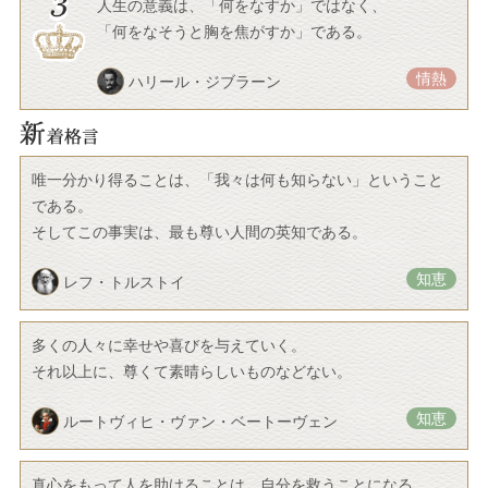
人生の意義は、「何をなすか」ではなく、
「何をなそうと胸を焦がすか」である。
情熱
ハリール・ジブラーン
唯一分かり得ることは、「我々は何も知らない」ということ
である。
そしてこの事実は、最も尊い人間の英知である。
知恵
レフ・トルストイ
多くの人々に幸せや喜びを与えていく。
それ以上に、尊くて素晴らしいものなどない。
知恵
ルートヴィヒ・ヴァン・ベートーヴェン
真心をもって人を助けることは、自分を救うことになる。