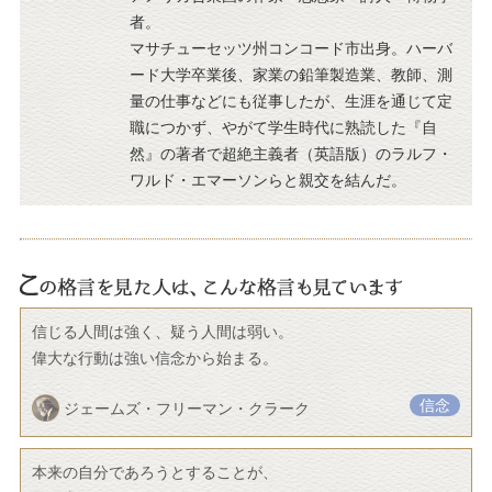
者。
マサチューセッツ州コンコード市出身。ハーバ
ード大学卒業後、家業の鉛筆製造業、教師、測
量の仕事などにも従事したが、生涯を通じて定
職につかず、やがて学生時代に熟読した『自
然』の著者で超絶主義者（英語版）のラルフ・
ワルド・エマーソンらと親交を結んだ。
信じる人間は強く、疑う人間は弱い。
偉大な行動は強い信念から始まる。
信念
ジェームズ・フリーマン・クラーク
本来の自分であろうとすることが、